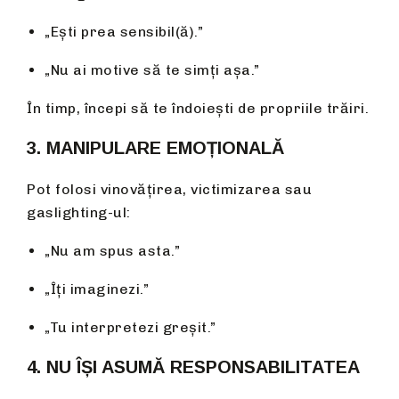
„Ești prea sensibil(ă).”
„Nu ai motive să te simți așa.”
În timp, începi să te îndoiești de propriile trăiri.
3. MANIPULARE EMOȚIONALĂ
Pot folosi vinovățirea, victimizarea sau
gaslighting-ul:
„Nu am spus asta.”
„Îți imaginezi.”
„Tu interpretezi greșit.”
4. NU ÎȘI ASUMĂ RESPONSABILITATEA