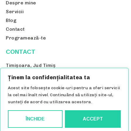
Despre mine
Servicii
Blog
Contact
Programează-te
CONTACT
Timișoara,
Jud Timiș
0723 521 067
Ținem la confidențialitatea ta
Mariamacarescu3@gmail.com
Acest site folosește cookie-uri pentru a oferi servicii
la cel mai înalt nivel. Continuând să utilizați site-ul,
sunteți de acord cu utilizarea acestora.
Politica de confidențialitate
Politica Cookies
© Copyright 2026 psihologmariamacarescu.ro |
ÎNCHIDE
ACCEPT
Realizat în cadrul proiectului
WAcademy.ro